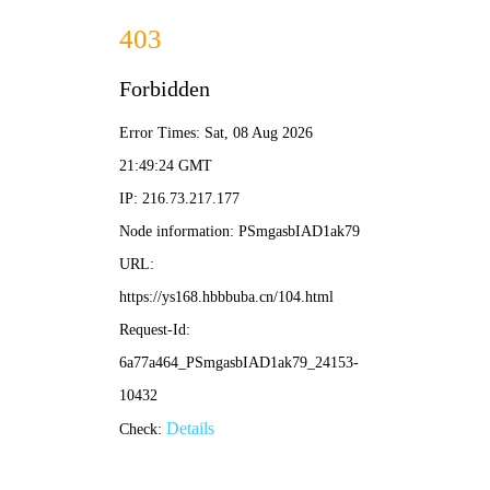
韩国影视
首页
电影
电视剧
综艺
动漫
短剧
绿液
惊魂
电影 ·
高清
吐口
唾沫
是个
钉
电影 ·
HD国
语